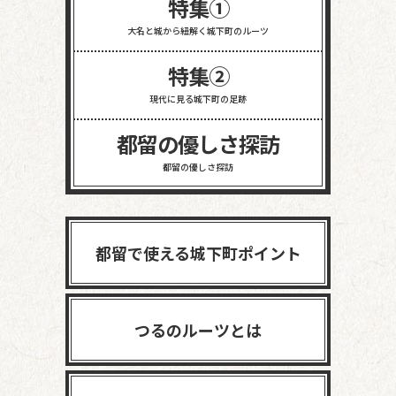
特集①
大名と城から紐解く
城下町のルーツ
特集②
現代に見る
城下町の足跡
都留の優しさ探訪
都留の優しさ探訪
都留で使える城下町ポイント
つるのルーツとは