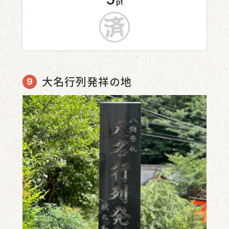
pt
大名行列発祥の地