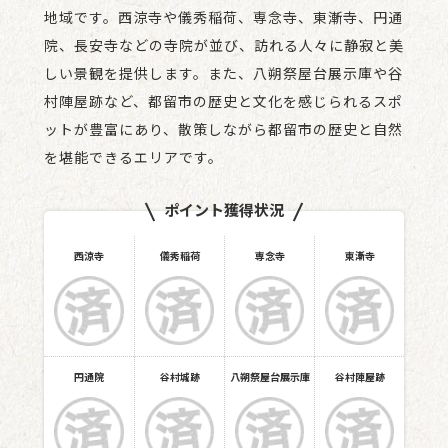
地域です。西涼寺や儀秀稲荷、専念寺、東漸寺、円通
院、長安寺などの寺院が並び、訪れる人々に静寂と美
しい景観を提供します。また、八朔祭屋台展示庫や谷
村陣屋跡など、都留市の歴史と文化を感じられるスポ
ットが豊富にあり、散策しながら都留市の歴史と自然
を堪能できるエリアです。
ポイント獲得状況
西涼寺
儀秀稲荷
専念寺
東漸寺
円通院
谷村城跡
八朔祭屋台展示庫
谷村陣屋跡