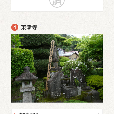
東漸寺
Q.
東漸寺とは？