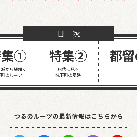
目 次
特集①
特集②
都留
と城から紐解く
現代に見る
下町のルーツ
城下町の足跡
つるのルーツの最新情報はこちらから