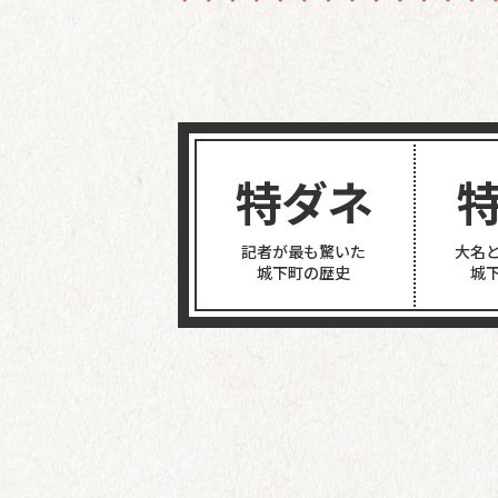
特ダネ
記者が最も驚いた
大名
城下町の歴史
城