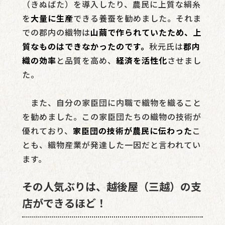
（きぬばた）を導入したり、農民に上質な絹糸
を
大量に生産
できる養蚕を勧めました。それま
での郡内の織物は
山繭で作られていたため、上
質なものはできなかったのです。
秋元氏は
郡内
織の効率
と品質を高め、
経済を活性化
させまし
た。
また、自分の家臣団に内職で織物を織ること
を勧めました。この家臣団たちの織物の技術が
優れており、
家臣団の技術が農民に伝わった
こ
とも、織物産業が発達した一因だと言われてい
ます。
その人気ぶりは、越後屋（三越）の支
店ができるほど！