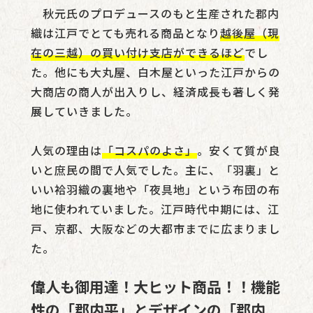
秋元氏のプロデュースのもと生産された郡内
織は江戸でとても売れる商品となり
越後屋（現
在の三越）の買い付け支店ができるほど
でし
た。他にも大丸屋、白木屋といった江戸からの
大商店の商人が出入りし、経済成長も著しく発
展していきました。
人気の理由は
「コスパのよさ」
。安くて質が良
いと庶民の間で人気でした。主に、「羽裏」と
いい袷羽織の裏地や「夜具地」という布団の布
地に使われていました。江戸時代中期には、江
戸、京都、大阪などの大都市までに広まりまし
た。
偉人も御用達！大ヒット商品！！機能
性の「郡内平」とデザインの「郡内