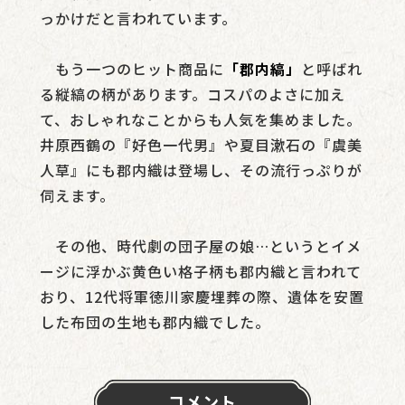
っかけだと言われています。
もう一つのヒット商品に
「郡内縞」
と呼ばれ
る縦縞の柄があります。コスパのよさに加え
て、おしゃれなことからも人気を集めました。
井原西鶴の『好色一代男』や夏目漱石の『虞美
人草』にも郡内織は登場し、その流行っぷりが
伺えます。
その他、時代劇の団子屋の娘…というとイメ
ージに浮かぶ黄色い格子柄も郡内織と言われて
おり、12代将軍徳川家慶埋葬の際、遺体を安置
した布団の生地も郡内織でした。
コメント