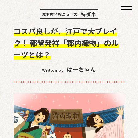
特ダネ
城下町発掘ニュース
コスパ良しが、江戸で大ブレイ
ク！
都留発祥「郡内織物」のル
ーツとは？
はーちゃん
Written by