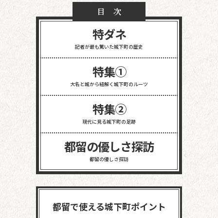
目 次
特ダネ
記者が最も驚いた
城下町の歴史
特集①
大名と城から紐解く
城下町のルーツ
特集②
現代に見る
城下町の足跡
都留の優しさ探訪
都留の優しさ探訪
都留で使える城下町ポイント