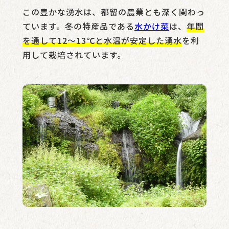
この豊かな湧水は、都留の農業とも深く関わっ
ています。冬の特産品である
水かけ菜
は、
年間
を通して12〜13℃と水温が安定した湧水
を利
用して栽培されています。