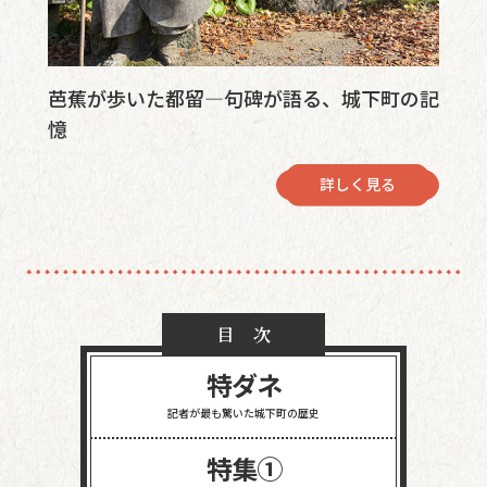
芭蕉が歩いた都留—句碑が語る、城下町の記
憶
詳しく見る
目 次
特ダネ
記者が最も驚いた
城下町の歴史
特集①