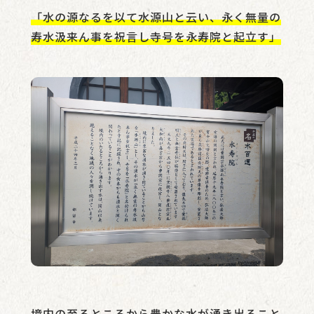
「水の源なるを以て水源山と云い、永く無量の
寿水汲来ん事を祝言し寺号を永寿院と起立す」
境内の至るところから豊かな水が湧き出ること